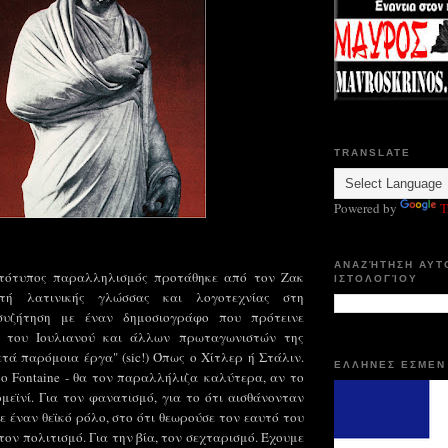
TRANSLATE
Powered by
T
ΑΝΑΖΉΤΗΣΗ ΑΥΤ
ωτότυπος παραλληλισμός προτάθηκε από τον Ζακ
ΙΣΤΟΛΟΓΊΟΥ
ητή λατινικής γλώσσας και λογοτεχνίας στη
συζήτηση με έναν δημοσιογράφο που πρότεινε
ύ του Ιουλιανού και άλλων πρωταγωνιστών της
ετά παρόμοια έργα" (sic!) Όπως ο Χίτλερ ή Στάλιν.
ΕΛΛΗΝΕΣ ΕΣΜΕΝ
ο Fontaine - θα τον παραλλήλιζα καλύτερα, αν το
ομεϊνί. Για τον φανατισμό, για το ότι αισθάνονταν
ε έναν θεϊκό ρόλο, στο ότι θεωρούσε τον εαυτό του
 τον πολιτισμό. Για την βία, τον σεχταρισμό. Έχουμε