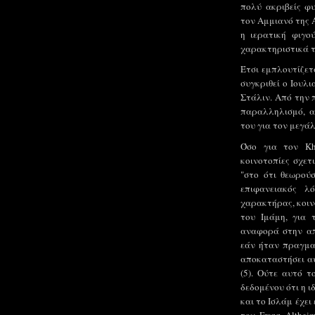
πολύ ακριβείς φυ
τον Αμμιανό της Α
η ιερατική φιγο
χαρακτηριστικά το
Έτσι εμπλουτίζετ
συγκριθεί ο Ιουλ
Στάλιν. Από την 
παραλληλισμό, α
του για τον μεγάλ
Όσο για τον Kh
κοινοτοπίες σχετ
"στο ότι θεωρούσ
επιφανειακός λ
χαρακτήρας, κοινό
του Ιμάμη, για 
αναφορά στην απ
εάν ήταν πραγμα
αποκαταστήσει αυ
(5). Ούτε αυτό τ
δεδομένου ότι η 
και το Ισλάμ έχε