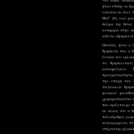
του Franz Althei
ήταν επίσης οι π
ενάντια σε όλες 
Θεό" (6), ενώ μι
δόγμα της θείας 
αναφορά στην ακ
από το «θρησκευτ
Ωστόσο, ήταν ο ί
θρησκεία που ο Ι
έννοια του «ηλια
τις θρησκευτικέ
καταφεύγουν.
πραγματικότητα,
την εποχή του 
παγανικών θρησ
ηλιακού μονοθε
χρησιμοποιείται 
που ορίζεται με τ
σε όλους ότι ο θ
πολυάριθμες ρωμα
συγκεκριμένες πτ
υπέρτατης ηλιακής