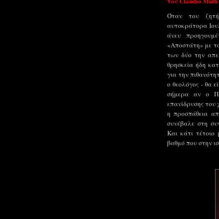
του
Claudio Mutti
Όταν του ζητή
αυτοκράτορα Ιουλ
άνευ προηγουμέ
«Αποστάτη» με το
των δύο την απε
θρησκεία ήδη κατ
για την πιθανότη
ο θεολόγος - θα ε
σήμερα αν ο Π
επανίδρυσης του χ
η προσπάθεια α
συνέβαλε στη συν
Και κάτι τέτοιο
βαθμό που στην ισ