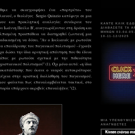
θηκε να σκιαγραφήσει ένα «πορτρέτο» του
ιανού, ο θεολόγος
Sergio Quinzio κατέφυγε σε μια
νου και προκλητική αναλογία: συνέκρινε τον
ΚΑΝΤΕ ΚΛΙΚ ΕΔΩ
ν Ιωάννη Παύλο Β', αναγνωρίζοντας στη δράση και
ΔΙΑΒΑΣΕΤΕ ΤΑ Α
ΜΗΝΩΝ 03-04-05-
λπισμένη προσπάθεια να διατηρηθεί ζωντανή μια
10-11-12/2025
αδικασμένη να δύσει. "Αν ο Ιουλιανός με ρωτούσε
τα επανίδρυσης του παγανικού πολιτισμού - έγραψε
ίχα δώσει την ίδια αρνητική απάντηση που θα έδινα
άπας με ρωτούσε σχετικά με την πιθανότητα
ριστιανικού πολιτισμού" (1). Όχι μόνο αυτό: «η ίδια
ποκατάστασης που έκανε ο νεαρός αυτοκράτορας
έχεια στην οριστική διολίσθηση του παγανισμού.
 μου φαίνεται πως επαναλαμβάνεται τακτικά, στο
τορία υπάρχουν ακριβείς επαναλήψεις "(2).
ΜΙΑ ΥΠΕΝΘΥΜΙΣ
ΑΝΑΓΝΩΣΤΕΣ