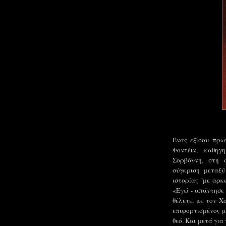
Ένας εξίσου πρ
Φοντέιν, καθηγ
Σορβόννη, στη 
σύγκριση μεταξ
ιστορίας "με αρκ
«Εγώ - απάντησε 
θέλετε, με τον Χ
επιφορτισμένος μ
θεό. Και μετά για