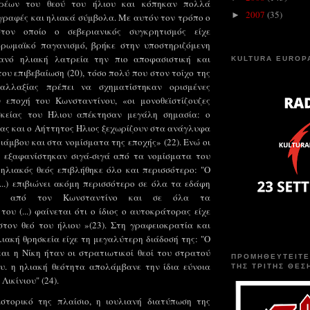
ερέων του θεού του ήλιου και κόπηκαν πολλά
2007
(35)
►
γραφές και ηλιακά σύμβολα. Με αυτόν τον τρόπο ο
στον οποίο ο σεβεριανικός συγκρητισμός είχε
 ρωμαϊκό παγανισμό, βρήκε στην υποστηριζόμενη
ανό ηλιακή λατρεία την πιο αποφασιστική και
KULTURA EUROP
ου επιβεβαίωση (20), τόσο πολύ που στον τοίχο της
διαλλαξίας πρέπει να σχηματίστηκαν ορισμένες
ν εποχή του Κωνσταντίνου, «οι μονοθεϊστίζουζες
σκείας του Ήλιου απέκτησαν μεγάλη σημασία: ο
ς και ο Αήττητος Ήλιος ξεχωρίζουν στα ανάγλυφα
ιάμβου και στα νομίσματα της εποχής» (22). Ενώ οι
 εξαφανίστηκαν σιγά-σιγά από τα νομίσματα του
ηλιακός θεός επιβλήθηκε όλο και περισσότερο: "Ο
...) επιβιώνει ακόμη περισσότερο σε όλα τα εδάφη
αι από τον Κωνσταντίνο και σε όλα τα
ου (...) φαίνεται ότι ο ίδιος ο αυτοκράτορας είχε
τον θεό του ήλιου »(23). Στη γραφειοκρατία και
λιακή θρησκεία είχε τη μεγαλύτερη διάδοσή της: "Ο
αι η Νίκη ήταν οι στρατιωτικοί θεοί του στρατού
ΠΡΟΜΗΘΕΥΤΕΙΤΕ
υ. η ηλιακή θεότητα απολάμβανε την ίδια εύνοια
ΤΗΣ ΤΡΙΤΗΣ ΘΕΣ
Λικίνιου" (24).
στορικό της πλαίσιο, η ιουλιανή διατύπωση της