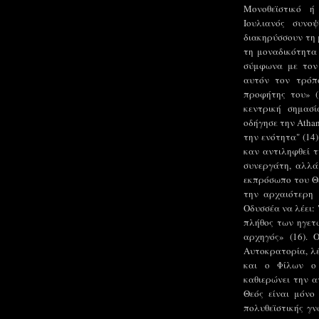
Μονοθεϊστικό ή
Ιουλιανός συνο
διακηρύσσουν τη 
τη μοναδικότητα
σύμφωνα με τον
αυτόν τον τρόπο
προφήτης του» (
κεντρική σημασί
οδήγησε την Athan
την ενότητα" (14)
καν αντιληφθεί τ
συνεργάτη, αλλά
εκπρόσωπο του Θε
την αρχαιότερη 
Οδυσσέα να λέει: 
πλήθος των ηγετώ
αρχηγός» (16). 
Αυτοκρατορία, λέ
και ο Φίλων ο
καθιερώνει την α
Θεός είναι μόνο
πολυθεϊστικής γν