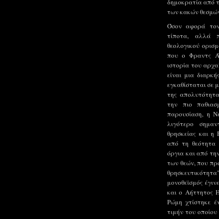
δημοκρατία από τη
των κακών θεσμών"
Όσον αφορά τον
τίποτα, αλλά π
θεολογικού ορισμ
που ο Φραντς Ά
ιστορία του αρχα
είναι μια διαρκή
εγκαθίσταται σε μ
της απολυτότητα
την πιο παθιασ
παρουσίαση, η Ν
λιγότερο σημαν
θρησκείας και η
από τη θεότητα 
όργια και από την
των θεών, που πρ
θρησκευτικότητα" 
μονοθεϊσμός έγιν
και ο Αήττητος 
Ρώμη χτίστηκε έ
τιμήν του οποίου