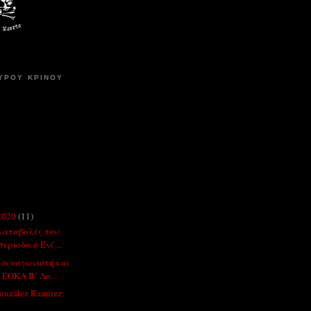
ΥΡΟΥ ΚΡΙΝΟΥ
2020
(11)
 καταβολές του
εριοδικό Ένζ...
 συναγωνιστή και
 ΕΟΚΑ Β’ Λο...
González Ramírez: