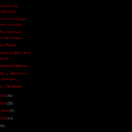
υλιανός και
νοθεϊσμός
: συνέντευξη με
και παλαίμα...
: Το ιπποτικό
ά την διάρκε...
asa Pound
astro διάβαζε Jose
o de ...
arabande Oratoria
lla, ο «Κόκκινος»
 που φυλ...
oi - Der Ritter
020
(34)
2020
(20)
 2020
(5)
2020
(13)
0
(6)