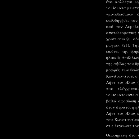
ένα κολλέγιο ι
νομίσματα με επι
«μονοθεϊσμός» 
καθοδηγήσει τον
από τον Αυρηλι
αποτελεσματική τ
χριστιανικής α
ρωγμές (21). Τη
εικόνες της θρη
ηλιακός Απόλλωνα
της αψίδας του θρ
μορφές των θεών
Κωνσταντίνου, ο 
Αήττητος Ήλιος (
που ελέγχοντ
νομισματοκοπεία τ
βαθιά αφοσίωση σ
στον στρατό, η η
Αήττητος Ήλιος κ
του Κωνσταντίνο
στις λεγεώνες του 
Θεωρημένη στο ι