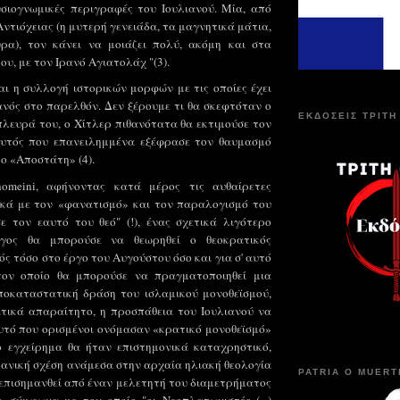
σιογνωμικές περιγραφές του Ιουλιανού. Μία, από
ντιόχειας (η μυτερή γενειάδα, τα μαγνητικά μάτια,
ύρα), τον κάνει να μοιάζει πολύ, ακόμη και στα
υ, με τον Ιρανό Αγιατολάχ "(3).
αι η συλλογή ιστορικών μορφών με τις οποίες έχει
ιανός στο παρελθόν. Δεν ξέρουμε τι θα σκεφτόταν ο
ΕΚΔΟΣΕΙΣ ΤΡΙΤΗ
πλευρά του, ο Χίτλερ πιθανότατα θα εκτιμούσε τον
υτός που επανειλημμένα εξέφρασε τον θαυμασμό
ο «Αποστάτη» (4).
omeini, αφήνοντας κατά μέρος τις αυθαίρετες
ικά με τον
«φανατισμό» και τον παραλογισμό του
ε τον εαυτό του θεό" (!), ένας σχετικά λιγότερο
όγος θα μπορούσε να θεωρηθεί ο θεοκρατικός
ς τόσο στο έργο του Αυγούστου όσο και για σ' αυτό
τον οποίο θα μπορούσε να πραγματοποιηθεί μια
οκαταστατική δράση του ισλαμικού μονοθεϊσμού,
τικά απαραίτητο, η προσπάθεια του Ιουλιανού να
τό που ορισμένοι ονόμασαν «κρατικό μονοθεϊσμό»
ο εγχείρημα θα ήταν επιστημονικά καταχρηστικό,
ιδανική σχέση ανάμεσα στην αρχαία ηλιακή θεολογία
PATRIA O MUERT
ι επισημανθεί από έναν μελετητή του διαμετρήματος