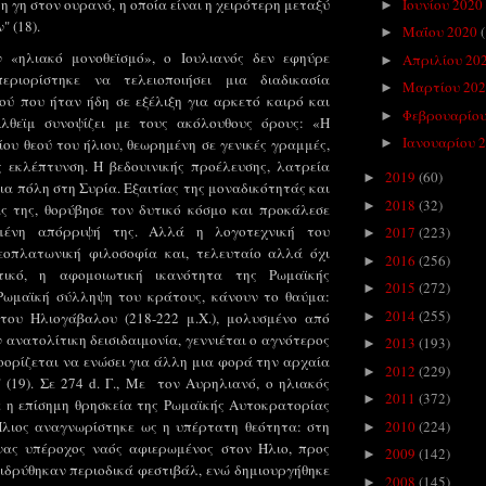
 γη στον ουρανό, η οποία είναι η χειρότερη μεταξύ
Ιουνίου 2020
►
 (18).
Μαΐου 2020
►
 «ηλιακό μονοθεϊσμό», ο Ιουλιανός δεν εφηύρε
Απριλίου 20
►
εριορίστηκε να τελειοποιήσει μια διαδικασία
Μαρτίου 20
►
ού που ήταν ήδη σε εξέλιξη για αρκετό καιρό και
Φεβρουαρίου
►
λθεϊμ συνοψίζει με τους ακόλουθους όρους: «Η
Ιανουαρίου 
ίου θεού του ήλιου, θεωρημένη σε γενικές γραμμές,
►
ς εκλέπτυνση. Η βεδουινικής προέλευσης, λατρεία
2019
(60)
►
ια πόλη στη Συρία. Εξαιτίας της μοναδικότητάς και
2018
(32)
►
ς της, θορύβησε τον δυτικό κόσμο και προκάλεσε
μένη απόρριψή της. Αλλά η λογοτεχνική του
2017
(223)
►
εοπλατωνική φιλοσοφία και, τελευταίο αλλά όχι
2016
(256)
►
τικό, η αφομοιωτική ικανότητα της Ρωμαϊκής
2015
(272)
►
 Ρωμαϊκή σύλληψη του κράτους, κάνουν το θαύμα:
2014
(255)
►
του Ηλιογάβαλου (218-222 μ.Χ.), μολυσμένο από
 ανατολίτικη δεισιδαιμονία, γεννιέται ο αγνότερος
2013
(193)
►
οορίζεται να ενώσει για άλλη μια φορά την αρχαία
2012
(229)
►
(19). Σε 274 d. Γ., Με
τον Αυρηλιανό, ο ηλιακός
2011
(372)
►
ε η επίσημη θρησκεία της Ρωμαϊκής Αυτοκρατορίας
2010
(224)
Ήλιος αναγνωρίστηκε ως η υπέρτατη θεότητα: στη
►
νας υπέροχος ναός αφιερωμένος στον Ήλιο, προς
2009
(142)
►
 ιδρύθηκαν περιοδικά φεστιβάλ, ενώ δημιουργήθηκε
2008
(145)
►