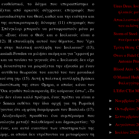
 ενοθεϊστικό, το δόγμα που υπερασπίστηκε ο
Unus Deus. Ιο
ψίζεται από αρκετές σύγχρονες επιγραφές που
ηλιακός μο
μοναδικότητα του Θεού, καθώς και την ενότητα και
Αποκλειστικό
 της αυτοκρατορικής δύναμης (11) επιγραφές που
τον εκδότη 
 Σπένγκλερ μπορούν να μεταφραστούν μόνο με
Storm of Steel
: «Ένας είναι ο Θεός και ο Ιουλιανός είναι ο
πνεύμα κατ
12). Η επανάληψη αυτού του θέματος, που "έχει
α στην πολιτική αντίληψη του Ιουλιανού" (13),
Τρίτη Θέση: C
assiadi-Fowden να μιλήσει ακόμη και για "εμμονή με
Όταν ο Fidel C
 και να τονίσει το γεγονός ότι « Ιουλιανός δεν είχε
Antonio Prim
η δυνατότητα να μοιράζεται την εξουσία με έναν
Blood Axis - S
 αντίθετα θεωρούσε τον εαυτό του τον μοναδικό
Ο Manuel Hedi
ού στη γη» (15). Αυτή η πολιτική αντίληψη βρίσκει
Φαλαγγίτης
διατύπωση της στον Όμηρο, ο οποίος κάνει τον
"Ουκ αγαθόν πολυκοιρανίη. Είς κοίρανος έστω", «Το
L'Effet C'Est M
ν δεν είναι καλό πράγμα, ένας πρέπει να είναι ο
Νοεμβρίου 2
►
Ο Seneca εκθέτει την ίδια αρχή για τη Ρωμαϊκή
Οκτωβρίου 
γοντας ότι «η φύση διαμόρφωσε τον Βασιλιά» (17).
►
 Αλεξανδρεύς προσθέτει ένα συμπέρασμα που
Σεπτεμβρίου
►
ναλογία μεταξύ πολυθεϊσμού και δημοκρατίας: "Ο
Αυγούστου 
►
 ένας, και αυτό εναντίον των υποστηρικτών της
Ιουλίου 202
►
ώμης, οι οποίοι δεν ντρέπονται να μεταφέρουν τη