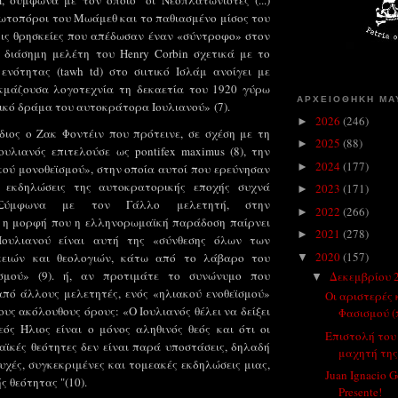
m, σύμφωνα με τον οποίο "οι Νεοπλατωνιστές (...)
ρωτοπόροι του Μωάμεθ και το παθιασμένο μίσος του
τις θρησκείες που απέδωσαν έναν «σύντροφο» στον
α διάσημη μελέτη του Henry Corbin σχετικά με το
ενότητας (tawh td) στο σιιτικό Ισλάμ ανοίγει με
μάζουσα λογοτεχνία τη δεκαετία του 1920 γύρω
ΑΡΧΕΙΟΘΗΚΗ ΜΑ
ικό δράμα του αυτοκράτορα Ιουλιανού
»
(7).
2026
(246)
►
διος ο Ζακ Φοντέιν που πρότεινε, σε σχέση με τη
2025
(88)
►
ουλιανός επιτελούσε ως pontifex maximus (8), την
2024
(177)
►
κού μονοθεϊσμού», στην οποία αυτοί που ερεύνησαν
ς εκδηλώσεις της αυτοκρατορικής εποχής συχνά
2023
(171)
►
 Σύμφωνα με τον Γάλλο μελετητή, στην
2022
(266)
►
 η μορφή που η ελληνορωμαϊκή παράδοση παίρνει
2021
(278)
►
Ιουλιανού είναι αυτή της «σύνθεσης όλων των
2020
(157)
κειών και θεολογιών, κάτω από το λάβαρο του
▼
ϊσμού» (9). ή, αν προτιμάτε το συνώνυμο που
Δεκεμβρίου 
▼
από άλλους μελετητές, ενός «ηλιακού ενοθεϊσμού»
Οι αριστερές
ους ακόλουθους όρους: «Ο Ιουλιανός θέλει να δείξει
Φασισμού (π
εός Ήλιος είναι ο μόνος αληθινός θεός και ότι οι
Επιστολή του
ϊκές θεότητες δεν είναι παρά υποστάσεις, δηλαδή
μαχητή της
υχές, συγκεκριμένες και τομεακές εκδηλώσεις μιας,
Juan Ignacio 
 θεότητας "(10).
Presente!